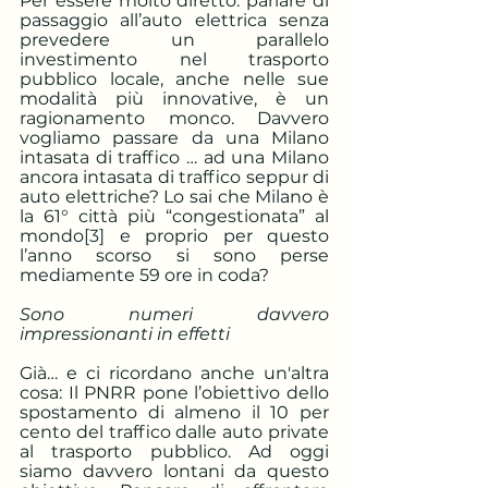
Per essere molto diretto: parlare di 
passaggio all’auto elettrica senza 
prevedere un parallelo 
investimento nel trasporto 
pubblico locale, anche nelle sue 
modalità più innovative, è un 
ragionamento monco. Davvero 
vogliamo passare da una Milano 
intasata di traffico … ad una Milano 
ancora intasata di traffico seppur di 
auto elettriche? Lo sai che Milano è 
la 61° città più “congestionata” al 
mondo
[3]
 e proprio per questo 
l’anno scorso si sono perse 
mediamente 59 ore in coda? 
Sono numeri davvero 
impressionanti in effetti
Già… e ci ricordano anche un'altra 
cosa: Il PNRR pone l’obiettivo dello 
spostamento di almeno il 10 per 
cento del traffico dalle auto private 
al trasporto pubblico. Ad oggi 
siamo davvero lontani da questo 