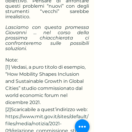
obiettivo. Pensare di affrontare 
questi problemi “nuovi” con degli 
strumenti “vecchi” sarebbe 
irrealistico. 
Lasciamo con questa promessa 
Giovanni … nel corso della 
prossima chiacchierata ci 
confronteremo sulle possibili 
soluzioni.
Note:
[1]
 Vedasi, a puro titolo di esempio, 
“How Mobility Shapes Inclusion 
and Sustainable Growth in Global 
Cities” studio commissionato dal 
world economic forum nel 
dicembre 2021.
[2]
Scaricabile a quest’indirizzo web: 
https://www.mit.gov.it/sites/default/
files/media/notizia/2021-
09/relazione_commissione_studio_